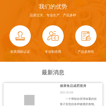
膳食纤维和蛋白质。
膳食纤维和蛋白质。
吸收，并且富含丰富的膳
我们的优势
食纤维、蛋白质与矿物
质，无需害怕吃胖。对于
品质过关、专业生产、产品多样
糖尿病人和素食主义者更
是极好的主食替代品。
各类国际认证
专业制造商
产品多样性
最新消息
健康食品减肥瘦身
2021-02-04
一个帮助你管理体重的饮
食计划包括各种健康的食物。