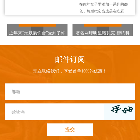
在你的盘子里添加一系列的颜
色，然后把它当成是在吃彩
虹。深色、绿叶蔬菜、橙子和
2021-01-20
2021-01-02
西红柿，甚至是新鲜的草药，
都富含维生素、纤维和矿物
近年来“无麸质饮食”受到了许
著名网球明星诺瓦克·德约科
质。在炖菜和花椰菜中加入冷
多人的追捧。好像不管走到哪
维奇在2011年大获成功的秘
冻辣椒、煎蛋卷或洋葱，可以
里，都会见到“无麸质食品”的
诀。 在跻身2010年美网决赛
快速、
字样。一些知名的网红博主、
之前，德约科维奇发现自己患
邮件订阅
健身达人也纷纷为“无麸质饮
有乳糜泄，每一百人中会有一
食”打call，并大力赞扬其断糖
人得此病。这也就意味着，他
现在联络我们，享受首单10%的优惠！
抗老、减肥瘦身，甚至还能冻
对许多谷物中的麸质存在过
龄的功效。
敏。