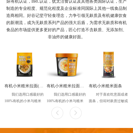
际有机认证，BRC认证，犹太洁食认证及其他各类国际认证，生产
制造的专业程度、规范化程度及企业标准同国际上其他一线食品制
造商相同。好谷记坚守轻食理念，力争引领无麸质及有机健康饮食
的新潮流，成为无麸质系列产品的强大后盾，为需求无麸质和有机
食品的市场提供更多更好的产品，匠心打造不含麸质、无添加剂、
非油炸的健康好面。
有机小米糙米拉面(12块/袋）
有机小米糙米拉面（杯装）
有机小米糙米面条
我们选用口感最好的
我们选用口感最好的
对于喜欢吃意面或者
100%有机的小米与糙米
100%有机的小米与糙米
面条，但却对麸质过敏或
作为原料。小米与糙米是
作为原料。小米与糙米是
者害怕发胖的朋友来说，
最好吃、有营养和易消化
最好吃、有营养和易消化
这款面条是你最好的选
的谷物之一，并且能够提
的谷物之一，并且能够提
择！由100%有机的小米
供丰富的人体每日所需的
供丰富的人体每日所需的
粉与糙米粉制成，易消化